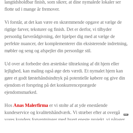
langtidsholdbar finish, som sikrer, at dine nymalede lokaler ser
flotte ud i mange år fremover.
Vi forstår, at det kan være en skræmmende opgave at vælge de
rigtige farver, teksturer og finish. Det er derfor, vi tilbyder
personlig farverådgivning, der hjælper dig med at vælge de
perfekte nuancer, der komplementerer din eksisterende indretning,
møbler og seng og afspejler din personlige stil.
Ud over at forbedre den æstetiske tiltrækning af dit hjem eller
lejlighed, kan maling også øge dets værdi. Et nymalet hjem kan
gøre et godt førstehåndsindtryk på potentielle købere og give din
ejendom et forspring på det konkurrenceprægede
ejendomsmarked.
Hos
Anas Malerfirma
er vi stolte af at yde enestående
kundeservice og kvalitetshåndværk. Vi stræber efter at overgå
vores kunders forventninger med hvert eneste projekt, vi påtager
os.