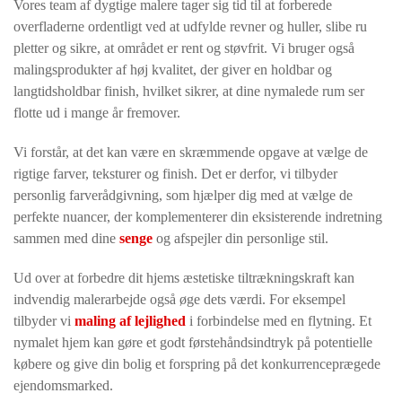
Vores team af dygtige malere tager sig tid til at forberede
overfladerne ordentligt ved at udfylde revner og huller, slibe ru
pletter og sikre, at området er rent og støvfrit. Vi bruger også
malingsprodukter af høj kvalitet, der giver en holdbar og
langtidsholdbar finish, hvilket sikrer, at dine nymalede rum ser
flotte ud i mange år fremover.
Vi forstår, at det kan være en skræmmende opgave at vælge de
rigtige farver, teksturer og finish. Det er derfor, vi tilbyder
personlig farverådgivning, som hjælper dig med at vælge de
perfekte nuancer, der komplementerer din eksisterende indretning
sammen med dine
senge
og afspejler din personlige stil.
Ud over at forbedre dit hjems æstetiske tiltrækningskraft kan
indvendig malerarbejde også øge dets værdi. For eksempel
tilbyder vi
maling af lejlighed
i forbindelse med en flytning. Et
nymalet hjem kan gøre et godt førstehåndsindtryk på potentielle
købere og give din bolig et forspring på det konkurrenceprægede
ejendomsmarked.